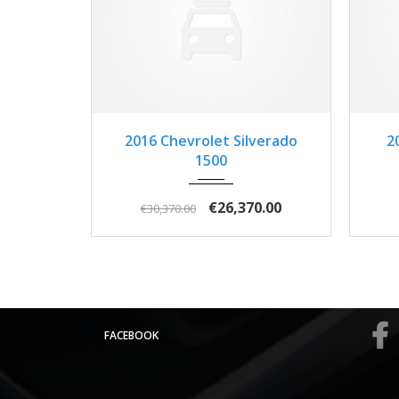
2016
Autom...
3
2016 Chevrolet Silverado
2
1500
€26,370.00
€30,370.00
FACEBOOK