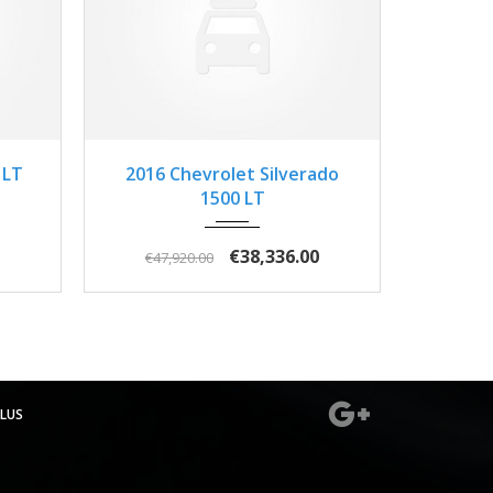
0662
2016
Autom...
3
1LT
2016 Chevrolet Silverado
1500 LT
€38,336.00
€47,920.00
LUS