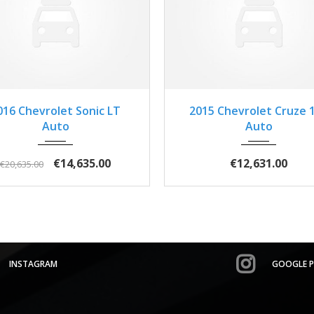
2016
Autom...
3
2015
Autom...
2
016 Chevrolet Sonic LT
2015 Chevrolet Cruze 
Auto
Auto
€14,635.00
€12,631.00
€20,635.00
INSTAGRAM
GOOGLE P