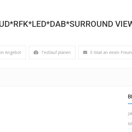
UD*RFK*LED*DAB*SURROUND VIE
ein Angebot
Testlauf planen
E-Mail an einen Freun
B
Ja
M