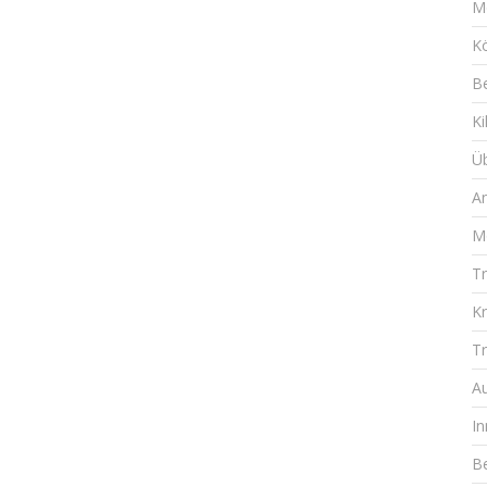
M
Kö
B
K
Ü
An
M
Tr
Kr
T
A
In
B