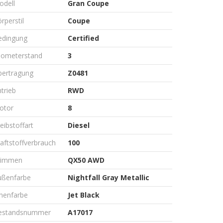
odell
Gran Coupe
rperstil
Coupe
edingung
Certified
ilometerstand
3
bertragung
Z0481
trieb
RWD
otor
8
eibstoffart
Diesel
aftstoffverbrauch
100
rimmen
QX50 AWD
ußenfarbe
Nightfall Gray Metallic
nenfarbe
Jet Black
estandsnummer
A17017