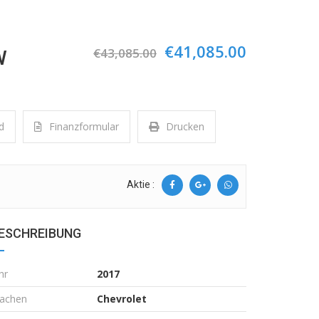
€41,085.00
€43,085.00
W
d
Finanzformular
Drucken
Aktie :
ESCHREIBUNG
hr
2017
achen
Chevrolet