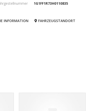
ahrgestellnummer
1G1FF1R73H0110835
NE INFORMATION
FAHRZEUGSTANDORT