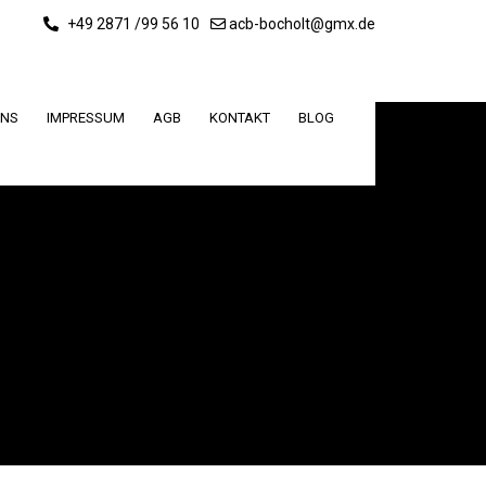
+49 2871 /99 56 10
acb-bocholt@gmx.de
UNS
IMPRESSUM
AGB
KONTAKT
BLOG