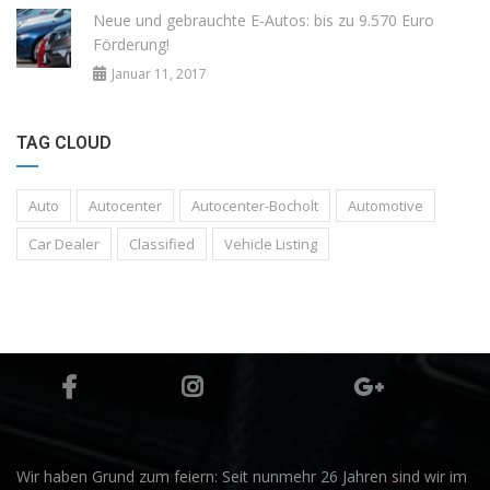
Neue und gebrauchte E-Autos: bis zu 9.570 Euro
Förderung!
Januar 11, 2017
TAG CLOUD
Auto
Autocenter
Autocenter-Bocholt
Automotive
Car Dealer
Classified
Vehicle Listing
Wir haben Grund zum feiern: Seit nunmehr 26 Jahren sind wir im