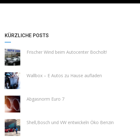
KÜRZLICHE POSTS
Frischer Wind beim Autocenter Bocholt!
Wallbox – E Autos zu Hause aufladen
Abgasnorm Euro 7
Shell,Bosch und VW entwickeln Öko Benzin