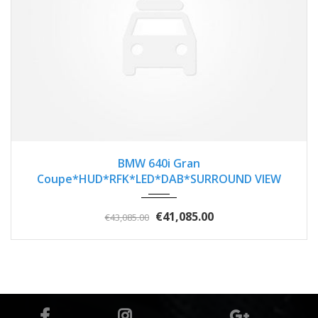
2017
Z0481
3
BMW 640i Gran
Coupe*HUD*RFK*LED*DAB*SURROUND VIEW
€41,085.00
€43,085.00